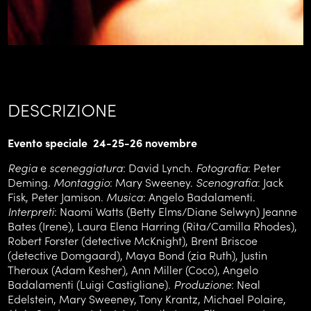
DESCRIZIONE
Evento speciale 24-25-26 novembre
Regia
e
sceneggiatura
: David Lynch.
Fotografia
: Peter
Deming.
Montaggio
: Mary Sweeney.
Scenografia
: Jack
Fisk, Peter Jamison.
Musica
: Angelo Badalamenti.
Interpreti
: Naomi Watts (Betty Elms/Diane Selwyn) Jeanne
Bates (Irene), Laura Elena Harring (Rita/Camilla Rhodes),
Robert Forster (detective McKnight), Brent Briscoe
(detective Domgaard), Maya Bond (zia Ruth), Justin
Theroux (Adam Kesher), Ann Miller (Coco), Angelo
Badalamenti (Luigi Castigliane).
Produzione
: Neal
Edelstein, Mary Sweeney, Tony Krantz, Michael Polaire,