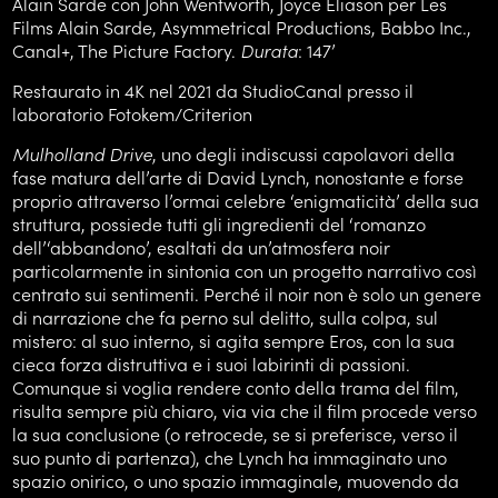
Alain Sarde con John Wentworth, Joyce Eliason per Les
Films Alain Sarde, Asymmetrical Productions, Babbo Inc.,
Canal+, The Picture Factory.
Durata
: 147’
Restaurato in 4K nel 2021 da StudioCanal presso il
laboratorio Fotokem/Criterion
Mulholland Drive
, uno degli indiscussi capolavori della
fase matura dell’arte di David Lynch, nonostante e forse
proprio attraverso l’ormai celebre ‘enigmaticità’ della sua
struttura, possiede tutti gli ingredienti del ‘romanzo
dell’‘abbandono’, esaltati da un’atmosfera noir
particolarmente in sintonia con un progetto narrativo così
centrato sui sentimenti. Perché il noir non è solo un genere
di narrazione che fa perno sul delitto, sulla colpa, sul
mistero: al suo interno, si agita sempre Eros, con la sua
cieca forza distruttiva e i suoi labirinti di passioni.
Comunque si voglia rendere conto della trama del film,
risulta sempre più chiaro, via via che il film procede verso
la sua conclusione (o retrocede, se si preferisce, verso il
suo punto di partenza), che Lynch ha immaginato uno
spazio onirico, o uno spazio immaginale, muovendo da