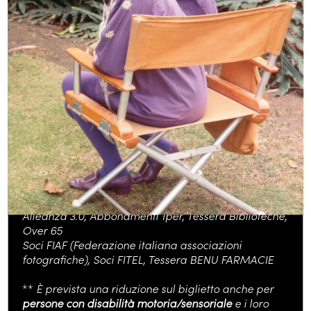
Visite guidate condotte da Anna Masecchia
(in
italiano)
–
giugno
: martedì 23, ore 17; venerdì 26, ore 17
Visite guidate condotte da Bologna Welcome
–
maggio
: domenica 3, ore 11; domenica 31, ore 11
Biglietto unico
(visita guidata e ingresso):
11 €
(in
vendita presso la cassa del Modernissimo)
Prenotazione obbligatoria:
bookshop@cineteca.bologna.it
*
Riduzioni
: Card Cultura, Bologna Welcome card,
Alliance Française, Carta Effe Feltrinelli, Soci Coop
Alleanza 3.0, Abbonamenti Tper, Tessera Biblioteche,
Over 65
Soci FIAF (Federazione italiana associazioni
fotografiche), Soci FITEL, Tessera BENU FARMACIE
**
È prevista una riduzione sul biglietto anche per
persone con disabilità
motoria/sensoriale
e i loro