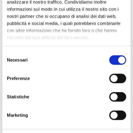
In occasione della mostra
Viva Varda! Il cinema è
analizzare il nostro traffico. Condividiamo inoltre
donna
, la nuova pubblicazione Edizioni Cineteca di
informazioni sul modo in cui utilizza il nostro sito con i
Bologna:
Agnès Varda
della giornalista, scrittrice e
nostri partner che si occupano di analisi dei dati web,
conduttrice televisiva e radiofonica
Laure Adler
.
pubblicità e social media, i quali potrebbero combinarle
con altre informazioni che ha fornito loro o che hanno
raccolto dal suo utilizzo dei loro servizi.
ACQUISTA IL VOLUME
Selezione
Necessari
del
consenso
Preferenze
Orari, Biglietteria & Visite guidate
Statistiche
I biglietti sono acquistabili sia online sia al Bookshop
della Cineteca di Bologna (sotto il Voltone di Palazzo
Marketing
Re Enzo). Il servizio di biglietteria termina un’ora
prima della chiusura della mostra.