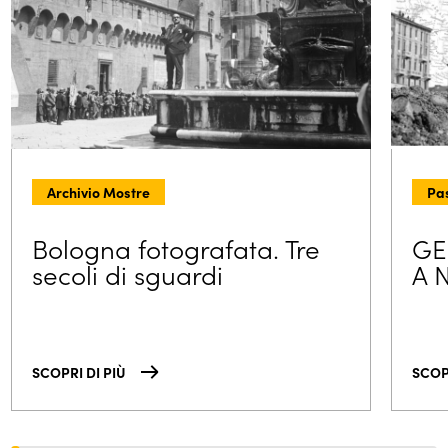
Archivio Mostre
Pas
Bologna fotografata. Tre
GE
secoli di sguardi
A N
SCOPRI DI PIÙ
SCOP