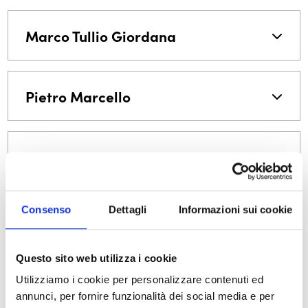
Marco Tullio Giordana
Pietro Marcello
Alice Rohrwacher
Consenso
Dettagli
Informazioni sui cookie
Il nuovo volume ‘Agnès Varda’ di
Questo sito web utilizza i cookie
Laure Adler
Utilizziamo i cookie per personalizzare contenuti ed
annunci, per fornire funzionalità dei social media e per