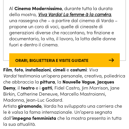
Al
Cinema Modernissimo
, durante tutta la durata
della mostra,
Viva Varda! La femme à la caméra
,
una rassegna che – a partire dal cinema di Varda –
propone un coro di voci, quelle di cineaste di
generazioni diverse che raccontano, tra finzione e
documentario, la vita, il lavoro, la lotta delle donne
fuori e dentro il cinema.
ORARI, BIGLIETTERIA E VISITE GUIDATE
Film
,
foto
,
installazioni
,
cimeli
e
costumi
:
Viva
Varda!
testimonia un’opera personale, creativa, poliedrica
che abbraccia la
pittura
, la
Nouvelle Vague
,
Jacques
Demy
, il
teatro
e i
gatti
, Fidel Castro, Jim Morrison, Jane
Birkin, Catherine Deneuve, Marcello Mastroianni,
Madonna, Jean-Luc Godard.
Artista
giramondo
, Varda ha sviluppato una carriera che
le è valsa la fama internazionale. Un’opera segnata
dall’
impegno femminista
che la mostra presenta in tutta
la sua attualità.