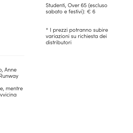
Studenti, Over 65 (escluso
sabato e festivi): € 6
* I prezzi potranno subire
variazioni su richiesta dei
distributori
p, Anne
i Runway
le, mentre
vvicina