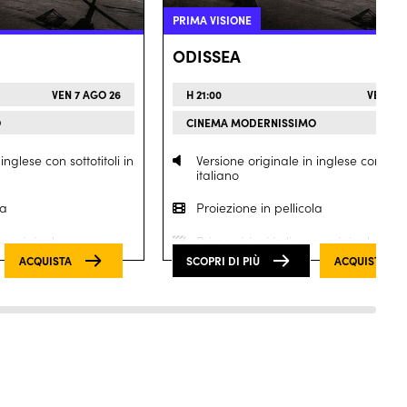
PRIMA VISIONE
ODISSEA
VEN 7 AGO 26
H 21:00
VEN 7 A
O
CINEMA MODERNISSIMO
inglese con sottotitoli in
Versione originale in inglese con sottot
italiano
la
Proiezione in pellicola
ua originale
Prime visioni in lingua originale
ACQUISTA
SCOPRI DI PIÙ
ACQUISTA
Proiezione in
70mm