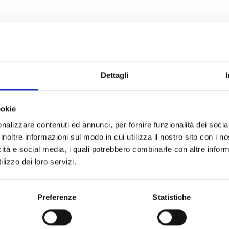
Dettagli
LUN
31 AGO
ookie
nalizzare contenuti ed annunci, per fornire funzionalità dei socia
inoltre informazioni sul modo in cui utilizza il nostro sito con i 
IL DIAVOLO VESTE PRADA 2
icità e social media, i quali potrebbero combinarle con altre inform
lizzo dei loro servizi.
H 21:30
LUN 31 AGO 26
ARENA PUCCINI ALL’IPPODROMO
Preferenze
Statistiche
Versione con doppiaggio italiano
Arena Puccini 2026