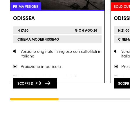
PRIMA VISIONE
SOLD OU
ODISSEA
ODISS
H 17:30
GIO 6 AGO 26
H 21:00
CINEMA MODERNISSIMO
CINEM
Versione originale in inglese con sottotitoli in
Versi
italiano
itali
Proiezione in pellicola
Proie
Prime visioni in lingua originale
Prime
SCOPRI DI PIÙ
SCOPRI
Proiezione in
70mm
Proi