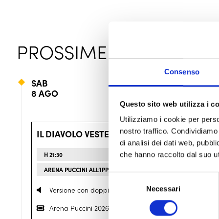
PROSSIME REPLICHE
Consenso
SAB
8 AGO
Questo sito web utilizza i c
Utilizziamo i cookie per perso
nostro traffico. Condividiamo 
IL DIAVOLO VESTE PRADA 2
di analisi dei dati web, pubbl
che hanno raccolto dal suo uti
H 21:30
SAB 8 AGO 26
ARENA PUCCINI ALL’IPPODROMO
Selezione
Necessari
del
Versione con doppiaggio italiano
consenso
Arena Puccini 2026