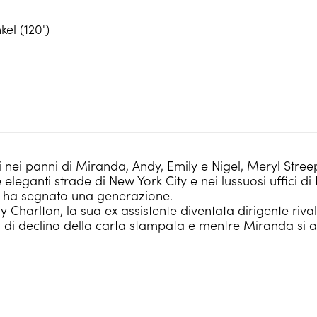
el (120')
ni nei panni di Miranda, Andy, Emily e Nigel, Meryl Stree
eleganti strade di New York City e nei lussuosi uffici d
e ha segnato una generazione.
ly Charlton, la sua ex assistente diventata dirigente riva
do di declino della carta stampata e mentre Miranda si a