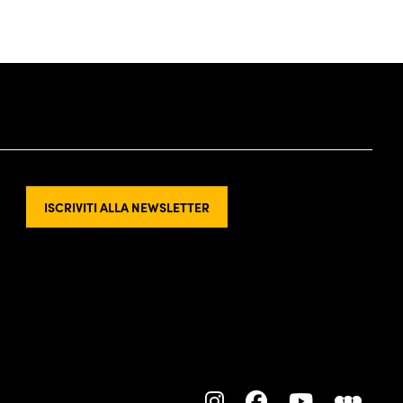
ISCRIVITI ALLA NEWSLETTER
L
L
L
L