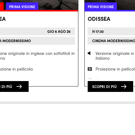
T
PRIMA VISIONE
PRIMA VISIONE
EA
ODISSEA
GIO 6 AGO 26
H 17:30
A MODERNISSIMO
CINEMA MODERNISSIM
one originale in inglese con sottotitoli in
Versione originale in 
ano
italiano
zione in pellicola
Proiezione in pellico
 visioni in lingua originale
Prime visioni in ling
 DI PIÙ
SCOPRI DI PIÙ
ezione in
70mm
Proiezione in
70mm