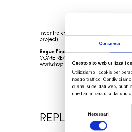
Incontro con
Pablo Ernesto Piovano
(f
project)
Consenso
Segue l'incontro al Modernissimo, press
COME REALIZZARE UN PROGETTO FO
Workshop condotto da Pablo Ernesto
Questo sito web utilizza i c
Utilizziamo i cookie per perso
nostro traffico. Condividiamo 
di analisi dei dati web, pubbl
che hanno raccolto dal suo uti
Selezione
REPLICHE PASSAT
Necessari
del
consenso