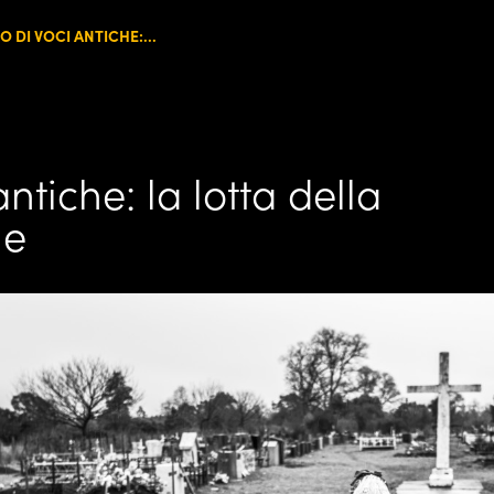
IO DI VOCI ANTICHE:...
 antiche: la lotta della
he