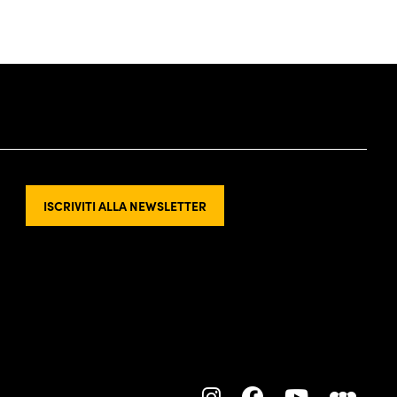
ISCRIVITI ALLA NEWSLETTER
L
L
L
L