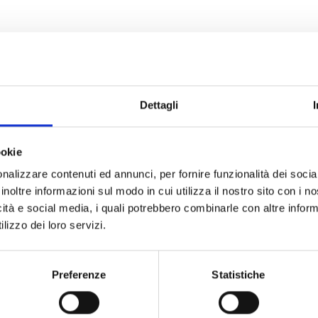
otografo e videomaker, premiato a World Press Photo 
Dettagli
o la sede di Image, sabato 5 ottobre, dalle ore 10 alle
TOGRAFICO A LUNGO TERMINE
 Piovano
ookie
nalizzare contenuti ed annunci, per fornire funzionalità dei socia
inoltre informazioni sul modo in cui utilizza il nostro sito con i 
icità e social media, i quali potrebbero combinarle con altre inform
lizzo dei loro servizi.
E
Preferenze
Statistiche