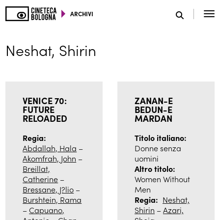
ARCHIVI
SCEGLI IL TUO MONDO
Neshat, Shirin
VENICE 70:
ZANAN-E
FUTURE
BEDUN-E
RELOADED
MARDAN
Regia:
Titolo italiano:
Abdallah, Hala
–
Donne senza
Akomfrah, John
–
uomini
Breillat,
Altro titolo:
Catherine
–
Women Without
Bressane, J?lio
–
Men
Burshtein, Rama
Regia:
Neshat,
–
Capuano,
Shirin
–
Azari,