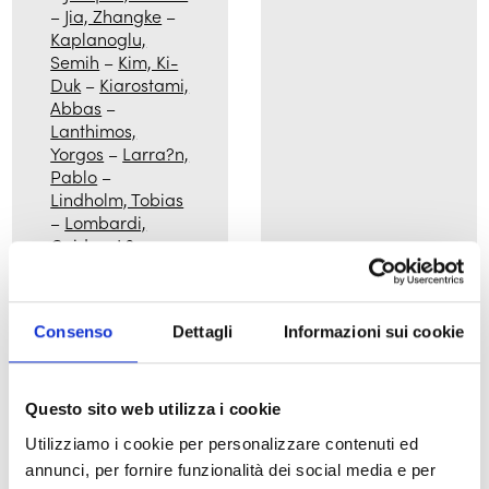
–
Jia, Zhangke
–
Kaplanoglu,
Semih
–
Kim, Ki-
Duk
–
Kiarostami,
Abbas
–
Lanthimos,
Yorgos
–
Larra?n,
Pablo
–
Lindholm, Tobias
–
Lombardi,
Guido
–
L?pez,
Jazm?n
–
Maoz,
Samuel
–
Marcello, Pietro
Consenso
Dettagli
Informazioni sui cookie
–
Mendoza,
Brillante
–
Murga, Celina
–
Naderi, Amir
–
Questo sito web utilizza i cookie
Neshat, Shirin
–
Utilizziamo i cookie per personalizzare contenuti ed
Pereda, Nicol?s
–
annunci, per fornire funzionalità dei social media e per
Piavoli, Franco
–