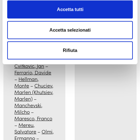
Bing
–
Weerasethakul,
Accetta tutti
Apichatpong
–
Wonder, Andrew
–
Yonfan
–
Accetta selezionati
Zanussi,
Krzysztof
–
A?
nouz, Karim
–
Rifiuta
Bertolucci,
Bernardo
–
Cvitkovic, Jan
–
Ferrario, Davide
–
Hellman,
Monte
–
Chuciev,
Marlen (Khutsiev,
Marlen)
–
Manchevski,
Milcho
–
Maresco, Franco
–
Mereu,
Salvatore
–
Olmi,
Ermanno
–