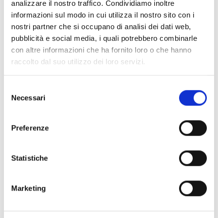
Piccioni,
analizzare il nostro traffico. Condividiamo inoltre
Giuseppe
–
Reitz,
informazioni sul modo in cui utilizza il nostro sito con i
Edgar
–
nostri partner che si occupano di analisi dei dati web,
Rodrigues, Jo?o
pubblicità e social media, i quali potrebbero combinarle
Pedro
–
Salles,
con altre informazioni che ha fornito loro o che hanno
Walter
–
raccolto dal suo utilizzo dei loro servizi.
Schrader, Paul
–
Seidl, Ulrich
–
Severi, Luca
–
Selezione
Sono, Sion
–
Necessari
del
Straub, Jean-
consenso
Marie
–
Tamasese, Tusi
–
Preferenze
Teguia, Tariq
–
Trapero, Pablo
–
Tsangari, Athina
Statistiche
Rachel
–
Tsukamoto,
Shinya
–
Marketing
Villaverde,
Teresa
–
Wang,