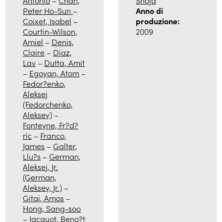
Antonio
–
Chan,
Shoja
Peter Ho-Sun
–
Anno di
ISCRIVITI ALLA NEWSLETTER
Coixet, Isabel
–
produzione:
Courtin-Wilson,
2009
Amiel
–
Denis,
Claire
–
Diaz,
Lav
–
Dutta, Amit
–
Egoyan, Atom
–
Fedor?enko,
Aleksej
(Fedorchenko,
Aleksey)
–
Fonteyne, Fr?d?
ric
–
Franco,
James
–
Galter,
Llu?s
–
German,
Aleksej, Jr.
(German,
Aleksey, Jr.)
–
Gitai, Amos
–
Hong, Sang-soo
–
Jacquot, Beno?t