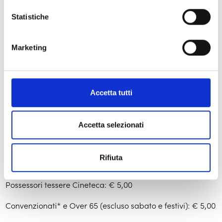
Rassegne
Statistiche
Uno sguardo al documentario
Marketing
INFO BIGLIETTERIA
Accetta tutti
Intero
€ 6,00
Riduzioni
Accetta selezionati
Minori di 18 anni: € 4,50
Rifiuta
Studenti (escluso sabato e festivi): € 4,50
Possessori tessere Cineteca: € 5,00
Convenzionati* e Over 65 (escluso sabato e festivi): € 5,00