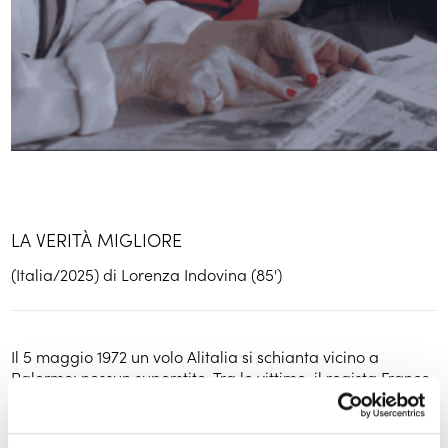
LA VERITÀ MIGLIORE
(Italia/2025) di Lorenza Indovina (85')
Il 5 maggio 1972 un volo Alitalia si schianta vicino a
Palermo: nessun superstite. Tra le vittime, il regista Franco
Indovina, padre di Lorenza, allora bambina, oggi attrice
di successo. 50 anni dopo, un gruppo di parenti delle
vittime avvicina Lorenza alla fine di uno spettacolo