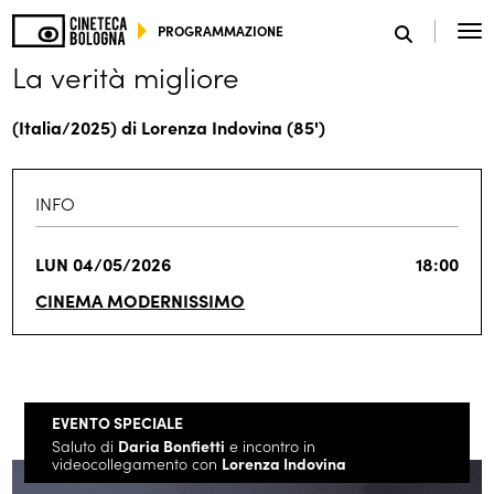
PROGRAMMAZIONE
La verità migliore
SCEGLI IL TUO MONDO
(Italia/2025) di Lorenza Indovina (85')
INFO
LUN 04/05/2026
18:00
CINEMA MODERNISSIMO
EVENTO SPECIALE
Saluto di
Daria Bonfietti
e incontro in
videocollegamento con
Lorenza Indovina