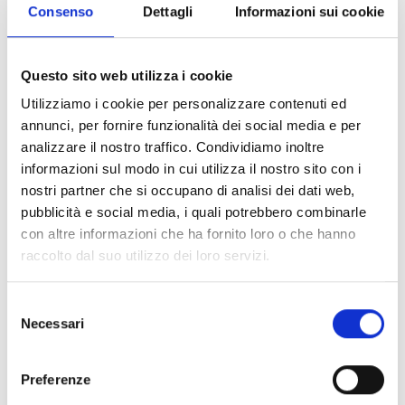
teatrale: il padre non è morto per un incidente, ma per un
Consenso
Dettagli
Informazioni sui cookie
attentato. Una doppia ricerca della verità, giudiziaria e
personale da cui deriva una profonda e struggente
meditazione sul lutto, sul tempo e sulla fragilità delle
Questo sito web utilizza i cookie
verità ufficiali. Un’opera prima sorprendente e
Utilizziamo i cookie per personalizzare contenuti ed
coraggiosa, che sa essere insieme indagine, confessione e
poesia della memoria: “L’ho realizzato come se stessi
annunci, per fornire funzionalità dei social media e per
scrivendo un diario, il mezzo cinematografico era la mia
analizzare il nostro traffico. Condividiamo inoltre
penna. Ho dato libertà alle loro parole dei parenti delle
informazioni sul modo in cui utilizza il nostro sito con i
vittime e ai miei pensieri” (Lorenza Indovina).
nostri partner che si occupano di analisi dei dati web,
pubblicità e social media, i quali potrebbero combinarle
con altre informazioni che ha fornito loro o che hanno
raccolto dal suo utilizzo dei loro servizi.
LINGUA
Selezione
Necessari
Film in lingua italiana
del
consenso
PARTE DI:
Preferenze